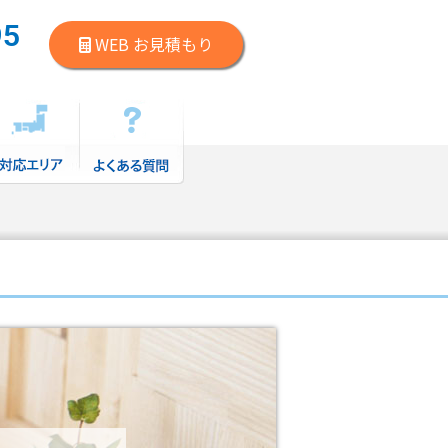
95
WEB お見積もり
）