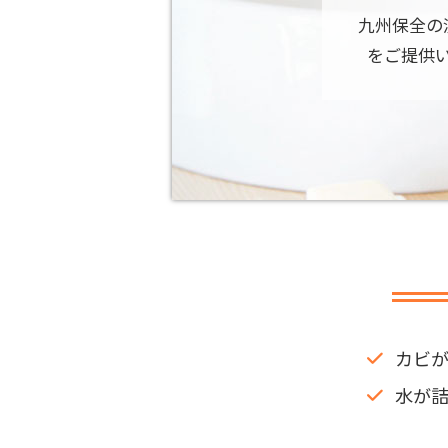
九州保全の
をご提供
カビ
水が