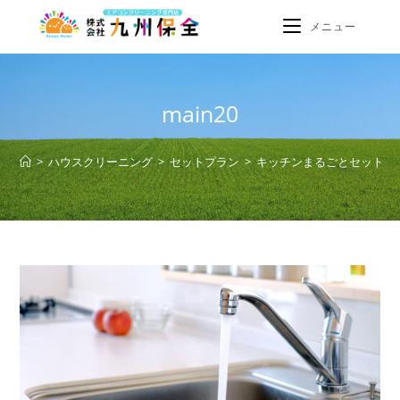
メニュー
main20
>
ハウスクリーニング
>
セットプラン
>
キッチンまるごとセット
>