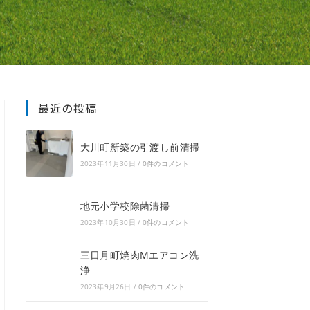
最近の投稿
大川町新築の引渡し前清掃
2023年11月30日
/
0件のコメント
地元小学校除菌清掃
2023年10月30日
/
0件のコメント
三日月町焼肉Mエアコン洗
浄
2023年9月26日
/
0件のコメント