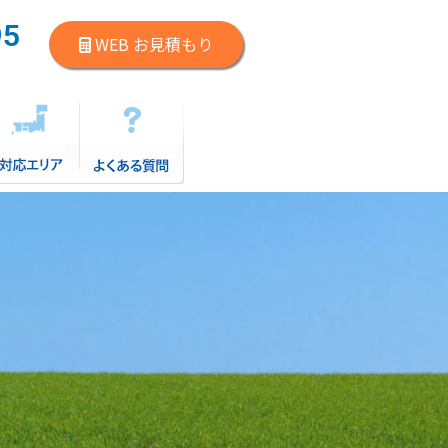
95
WEB お見積もり
）