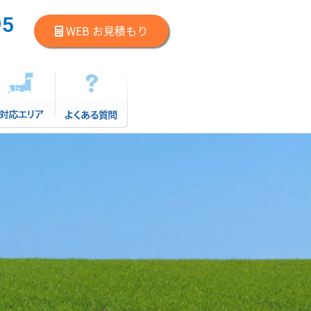
95
WEB お見積もり
）