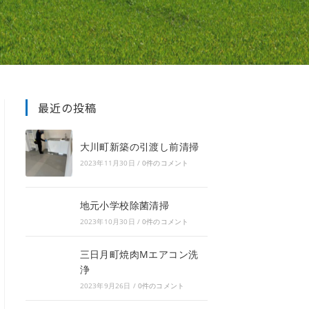
最近の投稿
大川町新築の引渡し前清掃
2023年11月30日
/
0件のコメント
地元小学校除菌清掃
2023年10月30日
/
0件のコメント
三日月町焼肉Mエアコン洗
浄
2023年9月26日
/
0件のコメント