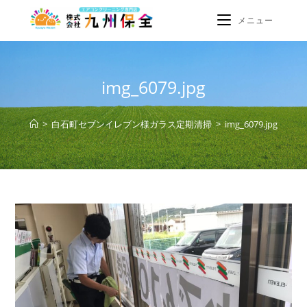
メニュー
img_6079.jpg
>
白石町セブンイレブン様ガラス定期清掃
>
img_6079.jpg