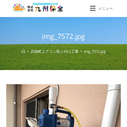
メニュー
img_7572.jpg
>
武雄町エアコン取り付け工事
>
img_7572.jpg