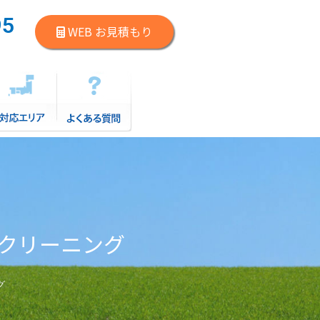
95
WEB お見積もり
）
クリーニング
グ