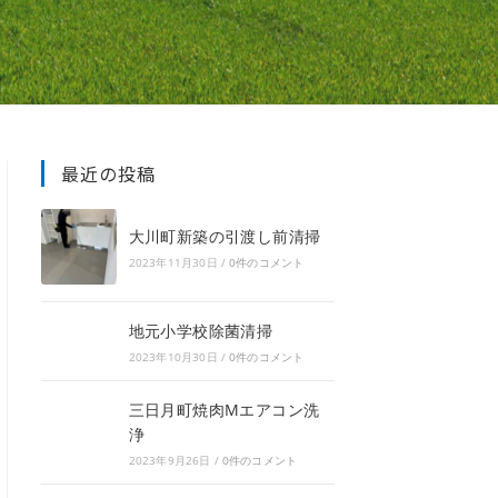
最近の投稿
大川町新築の引渡し前清掃
2023年11月30日
/
0件のコメント
地元小学校除菌清掃
2023年10月30日
/
0件のコメント
三日月町焼肉Mエアコン洗
浄
2023年9月26日
/
0件のコメント