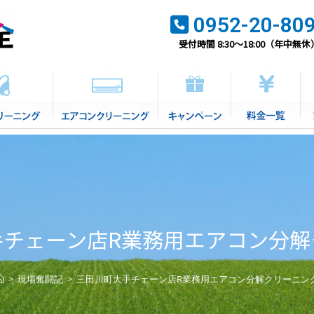
0952-20-80
受付時間 8:30～18:00（年中無休
手チェーン店R業務用エアコン分解
>
現場奮闘記
>
三田川町大手チェーン店R業務用エアコン分解クリーニン