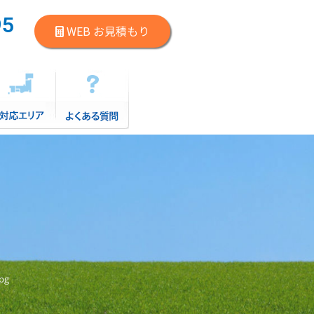
95
WEB お見積もり
）
jpg