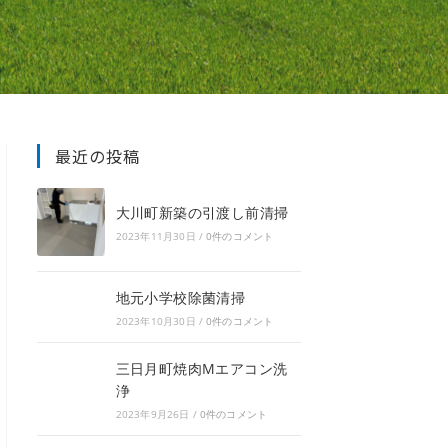
最近の投稿
大川町新築の引渡し前清掃
2023年11月30日
/
0件のコメント
地元小学校除菌清掃
2023年10月30日
/
0件のコメント
三日月町焼肉Mエアコン洗
浄
2023年9月26日
/
0件のコメント